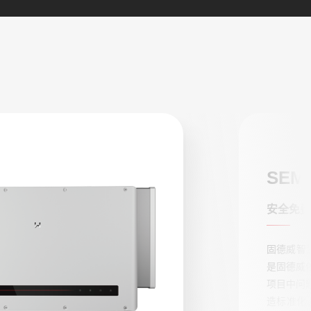
4G 
安全
高效
固德威推
密、断点