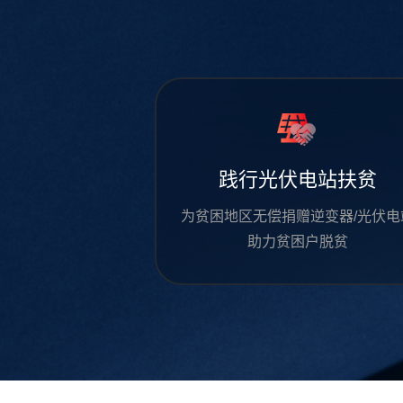
境研究
践行光伏电站扶贫
到通电后的光明
为贫困地区无偿捐赠逆变器/光伏电
府断电问题
助力贫困户脱贫