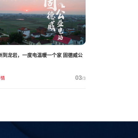
州到龙岩，一度电温暖一个家 固德威公
实（一）
03
详情
/3