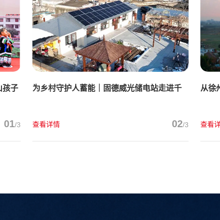
山孩子
为乡村守护人蓄能｜固德威光储电站走进千
从徐
万大V“张同学”家
益纪
01
02
查看详情
查看
/3
/3