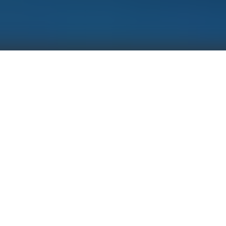
固德威SCU3000（光伏通信箱）可实现光伏系统中逆变器的数
据采集、监控运维 等功能。该设备通讯方便，操作便捷，广泛
应用于大型工商业和地面光伏等项 目。此外，还支持光纤环网
通信，大幅度提高光伏子阵间数据传输的准确性。
数据实时监控
嵌入式Web服务器
支持本地升级
支持多种通讯协议