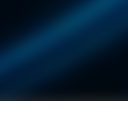
固德威旭日瓦®，适配各类传统瓦型，钢化双玻结构保证屋面结