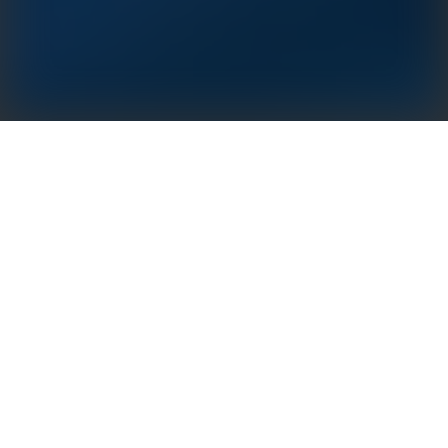
固德威 HCA 系列交流充电桩适用于光伏 + 充电桩，储能 + 充
电桩等应用场景。该系列包含 7/11/22kW 三个功率段
（国内暂
时只出售7kW）
，支持蓝牙通讯方式，更加智能的人机交互方
式。交流侧标配三级浪涌保护，内部集成远程关断功能，更加
安全。可搭配固德威光伏逆变器、储能逆变器使用，兼容市面
上所有电动汽车品牌，支持预约充电，实现真正意义上的零碳
消耗，绿色环保的理念。
IP66 防尘防水等级
结构小巧，安装维护方便