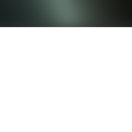
固德威GT系列光伏逆变器广泛应用于工商业屋顶，农光渔光互
补，山地丘陵等分布式及地面电站光伏项目。GT系列采用全新
的拓扑结构及创新的逆变控制技术，多达10路MPPT支持多个
朝向光伏接入，最大21A输入电流适配182、210全系列组件。
最大99%转换效率，支持1.5倍直流侧超配提高发电量及投资收
益。整机IP66防护等级，C5防腐（选配）等级适应各种恶劣工
况。可选配直流拉弧保护，PID修复保障电站安全，延长电站寿
命。同时，GT系列也是降本增效的利器，支持多种通讯方式，
IV曲线扫描、夜间SVG功能智慧赋能，支持铝线接入，节省电
缆及施工成本，智献平价时代。
支持直流拉弧保护
支持PID修复